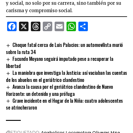
y social, no solo por su carrera, sino también por su
carisma y compromiso social.
Facebook
X
Threads
Copy
Email
WhatsApp
Comparti
Link
Choque fatal cerca de Luis Palacios: un automovilista murió
sobre la ruta 34
Facundo Moyano seguirá imputado pese a recuperar la
libertad
La maniobra que investiga la Justicia: así vaciaban las cuentas
de los abuelos en el geriátrico clandestino
Avanza la causa por el geriátrico clandestino de Nuevo
Horizonte: un detenido y una prófuga
Grave incidente en el Hogar de la Niña: cuatro adolescentes
se atrincheraron
ETIQUETADO:
Anabolicos
Locomotora Oliveras
Mpa