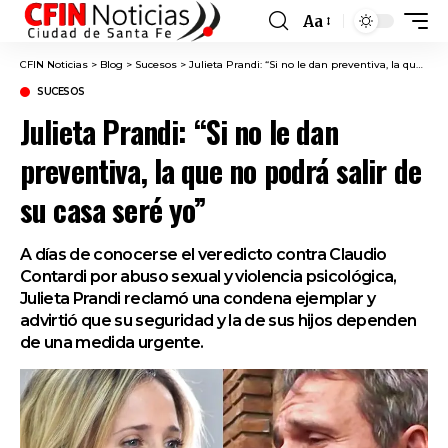
Aa
Font
Resizer
CFIN Noticias
>
Blog
>
Sucesos
>
Julieta Prandi: “Si no le dan preventiva, la que no podrá salir de su casa seré yo”
SUCESOS
Julieta Prandi: “Si no le dan
preventiva, la que no podrá salir de
su casa seré yo”
A días de conocerse el veredicto contra Claudio
Contardi por abuso sexual y violencia psicológica,
Julieta Prandi reclamó una condena ejemplar y
advirtió que su seguridad y la de sus hijos dependen
de una medida urgente.