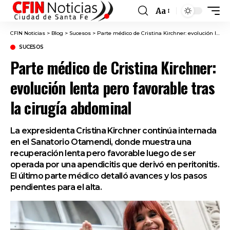
Aa
Font
Resizer
CFIN Noticias
>
Blog
>
Sucesos
>
Parte médico de Cristina Kirchner: evolución lenta pero favorable tras la cirugía abdominal
SUCESOS
Parte médico de Cristina Kirchner:
evolución lenta pero favorable tras
la cirugía abdominal
La expresidenta Cristina Kirchner continúa internada
en el Sanatorio Otamendi, donde muestra una
recuperación lenta pero favorable luego de ser
operada por una apendicitis que derivó en peritonitis.
El último parte médico detalló avances y los pasos
pendientes para el alta.