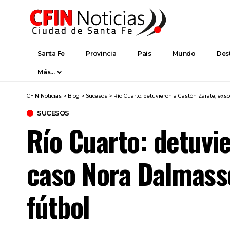
Santa Fe
Provincia
Pais
Mundo
Des
Más…
CFIN Noticias
>
Blog
>
Sucesos
>
Río Cuarto: detuvieron a Gastón Zárate, exs
SUCESOS
Río Cuarto: detuvi
caso Nora Dalmasso
fútbol