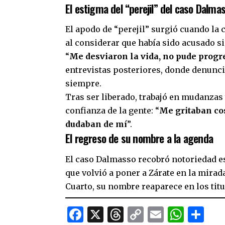
El estigma del “perejil” del caso Dalma
El apodo de “perejil” surgió cuando la
al considerar que había sido acusado si
“
Me desviaron la vida, no pude prog
entrevistas posteriores, donde denunc
siempre.
Tras ser liberado, trabajó en mudanzas
confianza de la gente: “
Me gritaban cos
dudaban de mí
”.
El regreso de su nombre a la agenda
El caso Dalmasso recobró notoriedad est
que volvió a poner a Zárate en la mirad
Cuarto, su nombre reaparece en los titu
Facebook
X
Threads
Copy
Email
What
Co