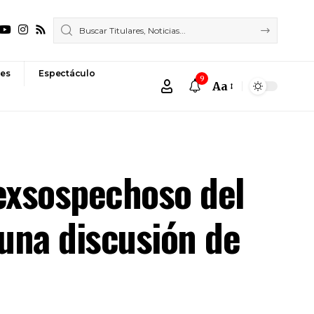
es
Espectáculo
9
Aa
Font
Resizer
 exsospechoso del
una discusión de