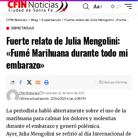
Aa
Font
Resizer
CFIN Noticias
>
Blog
>
Espectáculo
>
Fuerte relato de Julia Mengolini: «Fumé Marihuana durante todo mi embarazo»
ESPECTÁCULO
Fuerte relato de Julia Mengolini:
«Fumé Marihuana durante todo mi
embarazo»
2 lectura mínima
Cfin Noticias
Publicado 22 de abril de 2021
Última actualización: 22/04/2021 a las 4:08 PM
La periodista habló abiertamente sobre el uso de la
marihuana para calmar los dolores y molestias
durante el embarazo y generó polémica.
Ayer, Julia Mengolini se refirió al día Internacional de