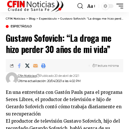
Aa
Font
Resizer
CFIN Noticias
>
Blog
>
Espectáculo
>
Gustavo Sofovich: “La droga me hizo perder 30 años de mi vida”
ESPECTÁCULO
Gustavo Sofovich: “La droga me
hizo perder 30 años de mi vida”
7 lectura mínima
Cfin Noticias
Publicado 20 de abril de 2021
Última actualización: 20/04/2021 a las 4:02 PM
En una entrevista con Gastón Pauls para el programa
Seres Libres, el productor de televisión e hijo de
Gerardo Sofovich contó cómo trabaja diariamente en
su recuperación
El productor de televisión Gustavo Sofovich, hijo del
recordado Gerardo Sofovich, habló acerca de su