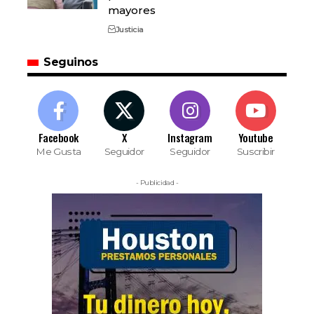
mayores
Justicia
Seguinos
Facebook
X
Instagram
Youtube
Me Gusta
Seguidor
Seguidor
Suscribir
- Publicidad -