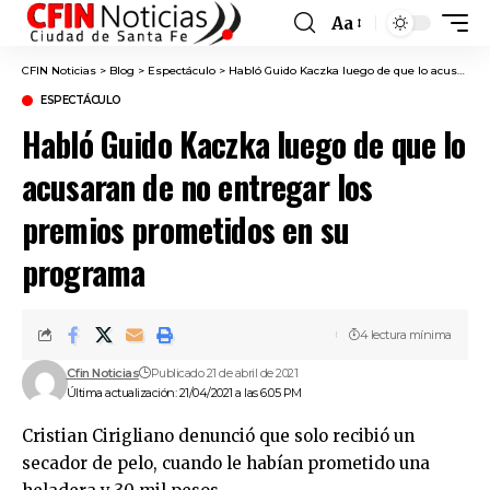
Aa
Font
Resizer
CFIN Noticias
>
Blog
>
Espectáculo
>
Habló Guido Kaczka luego de que lo acusaran de no entregar los premios prometidos en su programa
ESPECTÁCULO
Habló Guido Kaczka luego de que lo
acusaran de no entregar los
premios prometidos en su
programa
4 lectura mínima
Cfin Noticias
Publicado 21 de abril de 2021
Última actualización: 21/04/2021 a las 6:05 PM
Cristian Cirigliano denunció que solo recibió un
secador de pelo, cuando le habían prometido una