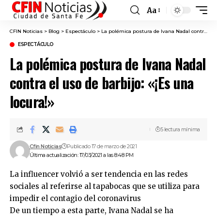
Aa
Font
Resizer
CFIN Noticias
>
Blog
>
Espectáculo
>
La polémica postura de Ivana Nadal contra el uso de barbijo: «¡Es una locura!»
ESPECTÁCULO
La polémica postura de Ivana Nadal
contra el uso de barbijo: «¡Es una
locura!»
5 lectura mínima
Cfin Noticias
Publicado 17 de marzo de 2021
Última actualización: 17/03/2021 a las 8:48 PM
La influencer volvió a ser tendencia en las redes
sociales al referirse al tapabocas que se utiliza para
impedir el contagio del coronavirus
De un tiempo a esta parte, Ivana Nadal se ha