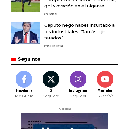
gol y ovación en el Gigante
Fútbol
Caputo negó haber insultado a
los industriales: “Jamás dije
tarados”
Economía
Seguinos
Facebook
X
Instagram
Youtube
Me Gusta
Seguidor
Seguidor
Suscribir
- Publicidad -