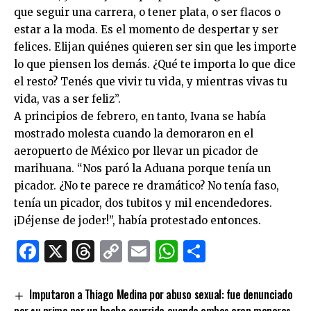
que seguir una carrera, o tener plata, o ser flacos o
estar a la moda. Es el momento de despertar y ser
felices. Elijan quiénes quieren ser sin que les importe
lo que piensen los demás. ¿Qué te importa lo que dice
el resto? Tenés que vivir tu vida, y mientras vivas tu
vida, vas a ser feliz”.
A principios de febrero, en tanto, Ivana se había
mostrado molesta cuando la demoraron en el
aeropuerto de México por llevar un picador de
marihuana. “Nos paró la Aduana porque tenía un
picador. ¿No te parece re dramático? No tenía faso,
tenía un picador, dos tubitos y mil encendedores.
¡Déjense de joder!”, había protestado entonces.
Facebook
X
Threads
Copy
Email
WhatsApp
Comparti
Link
Imputaron a Thiago Medina por abuso sexual: fue denunciado
por su prima por un hecho ocurrido cuando ambos eran menores