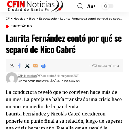
Aa
Font
Resizer
CFIN Noticias
>
Blog
>
Espectáculo
>
Laurita Fernández contó por qué se separó de Nico Cabré
ESPECTÁCULO
Laurita Fernández contó por qué se
separó de Nico Cabré
2 lectura mínima
Cfin Noticias
Publicado 5 de mayo de 2021
Última actualización: 05/05/2021 a las 4:04 AM
La conductora reveló que no conviven hace más de
un mes. La pareja ya había transitado una crisis hace
un año, en medio de la pandemia.
Laurita Fernández y Nicolás Cabré decidieron
ponerle un punto final a su relación, luego de superar
una crisis hace un año. Fue ella quien reveló la