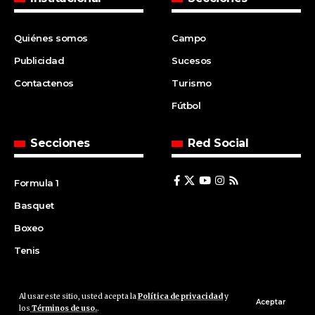
Quiénes somos
Campo
Publicidad
Sucesos
Contactenos
Turismo
Fútbol
Secciones
Red Social
Formula 1
Basquet
Boxeo
Tenis
Al usar este sitio, usted acepta la
Política de privacidad
y
© 2008 | Agencia Cfin.com.ar - Santa Fe - Argentina | All rights
Aceptar
los
Términos de uso.
.
reserved.