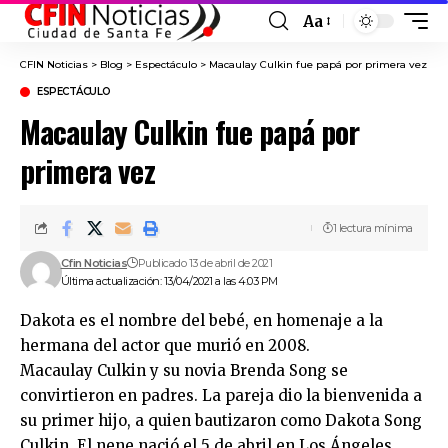
Aa
Font
Resizer
CFIN Noticias
>
Blog
>
Espectáculo
>
Macaulay Culkin fue papá por primera vez
ESPECTÁCULO
Macaulay Culkin fue papá por
primera vez
1 lectura mínima
Cfin Noticias
Publicado 13 de abril de 2021
Última actualización: 13/04/2021 a las 4:03 PM
Dakota es el nombre del bebé, en homenaje a la
hermana del actor que murió en 2008.
Macaulay Culkin y su novia Brenda Song se
convirtieron en padres. La pareja dio la bienvenida a
su primer hijo, a quien bautizaron como Dakota Song
Culkin. El nene nació el 5 de abril en Los Ángeles,