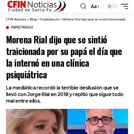
Aa
Font
Resizer
CFIN Noticias
>
Blog
>
Espectáculo
>
Morena Rial dijo que se sintió traicionada por su papá el día que la internó en una clínica psiquiátrica
ESPECTÁCULO
Morena Rial dijo que se sintió
traicionada por su papá el día que
la internó en una clínica
psiquiátrica
La mediática recordó la terrible desilusión que se
llevó con Jorge Rial en 2018 y repitió que sigue todo
mal entre ellos.