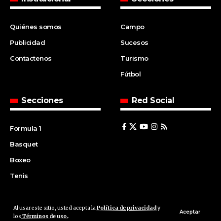
Quiénes somos
Campo
Publicidad
Sucesos
Contactenos
Turismo
Fútbol
Secciones
Red Social
Formula 1
Basquet
Boxeo
Tenis
Al usar este sitio, usted acepta la
Política de privacidad
y
© 2008 | Agencia Cfin.com.ar - Santa Fe - Argentina | All rights
Aceptar
los
Términos de uso.
.
reserved.