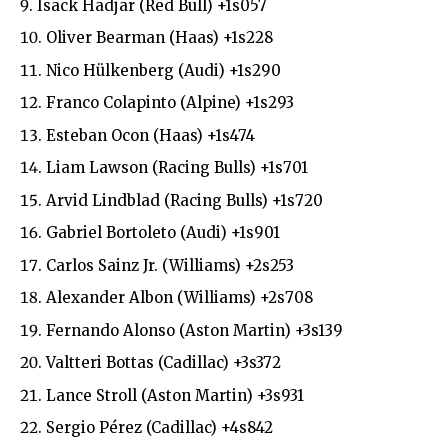
Isack Hadjar (Red Bull) +1s057
Oliver Bearman (Haas) +1s228
Nico Hülkenberg (Audi) +1s290
Franco Colapinto (Alpine) +1s293
Esteban Ocon (Haas) +1s474
Liam Lawson (Racing Bulls) +1s701
Arvid Lindblad (Racing Bulls) +1s720
Gabriel Bortoleto (Audi) +1s901
Carlos Sainz Jr. (Williams) +2s253
Alexander Albon (Williams) +2s708
Fernando Alonso (Aston Martin) +3s139
Valtteri Bottas (Cadillac) +3s372
Lance Stroll (Aston Martin) +3s931
Sergio Pérez (Cadillac) +4s842