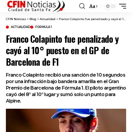
Aa
Font
Resizer
CFIN Noticias
>
Blog
>
Actualidad
>
Franco Colapinto fue penalizado y cayó al 10° puesto en el GP de Barcelona de F1
ACTUALIDAD
FORMULA 1
Franco Colapinto fue penalizado y
cayó al 10° puesto en el GP de
Barcelona de F1
Franco Colapinto recibió una sanción de 10 segundos
por una infracción bajo bandera amarilla en el Gran
Premio de Barcelona de Fórmula 1. El piloto argentino
cayó del 8° al 10° lugar y sumó solo un punto para
Alpine.