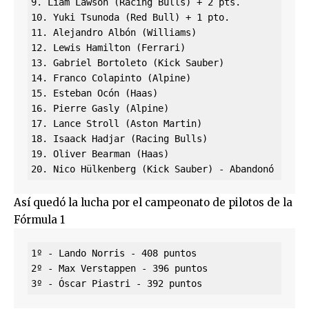
9. Liam Lawson (Racing Bulls) + 2 pts.

10. Yuki Tsunoda (Red Bull) + 1 pto.

11. Alejandro Albón (Williams)

12. Lewis Hamilton (Ferrari)

13. Gabriel Bortoleto (Kick Sauber)

14. Franco Colapinto (Alpine)

15. Esteban Ocón (Haas)

16. Pierre Gasly (Alpine)

17. Lance Stroll (Aston Martin)

18. Isaack Hadjar (Racing Bulls)

19. Oliver Bearman (Haas)

20. Nico Hülkenberg (Kick Sauber) - Abandonó
Así quedó la lucha por el campeonato de pilotos de la
Fórmula 1
1º - Lando Norris - 408 puntos

2º - Max Verstappen - 396 puntos

3º - Óscar Piastri - 392 puntos