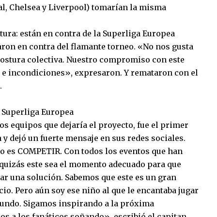
l, Chelsea y Liverpool) tomarían la misma
tura: están en contra de la Superliga Europea
aron en contra del flamante torneo. «No nos gusta
postura colectiva. Nuestro compromiso con este
to e incondiciones», expresaron. Y remataron con el
.
a Superliga Europea
os equipos que dejaría el proyecto, fue el primer
 y dejó un fuerte mensaje en sus redes sociales.
to es COMPETIR. Con todos los eventos que han
 quizás este sea el momento adecuado para que
rar una solución. Sabemos que este es un gran
cio. Pero aún soy ese niño al que le encantaba jugar
l mundo. Sigamos inspirando a la próxima
s a los fanáticos soñando», escribió el capitan