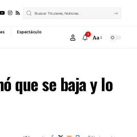
es
Espectáculo
9
Aa
Font
Resizer
ó que se baja y lo