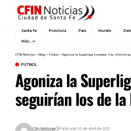
Santa Fe
Provincia
Pais
Mundo
Des
Más…
CFIN Noticias
>
Blog
>
Fútbol
>
Agoniza la Superliga Europea: City informó que
FÚTBOL
Agoniza la Superlig
seguirían los de la
Cfin Noticias
Publicado 20 de abril de 2021