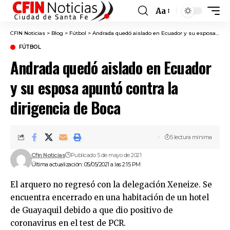
Aa
Font
Resizer
CFIN Noticias
>
Blog
>
Fútbol
>
Andrada quedó aislado en Ecuador y su esposa apuntó contra la dirigencia de Boca
FÚTBOL
Andrada quedó aislado en Ecuador
y su esposa apuntó contra la
dirigencia de Boca
5 lectura mínima
Cfin Noticias
Publicado 5 de mayo de 2021
Última actualización: 05/05/2021 a las 2:15 PM
El arquero no regresó con la delegación Xeneize. Se
encuentra encerrado en una habitación de un hotel
de Guayaquil debido a que dio positivo de
coronavirus en el test de PCR.