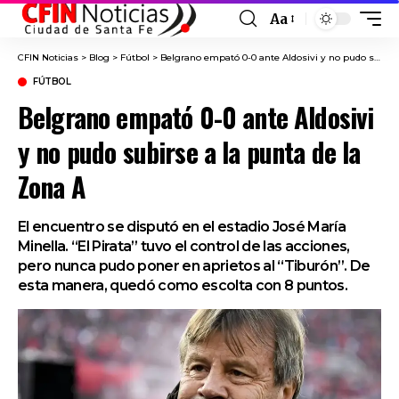
Aa
Font
Resizer
CFIN Noticias
>
Blog
>
Fútbol
>
Belgrano empató 0-0 ante Aldosivi y no pudo subirse a la punta de la Zona A
FÚTBOL
Belgrano empató 0-0 ante Aldosivi
y no pudo subirse a la punta de la
Zona A
El encuentro se disputó en el estadio José María
Minella. “El Pirata” tuvo el control de las acciones,
pero nunca pudo poner en aprietos al “Tiburón”. De
esta manera, quedó como escolta con 8 puntos.