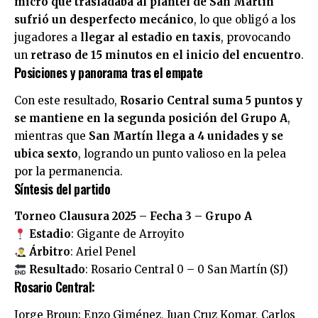
micro que trasladaba al plantel de San Martín
sufrió un desperfecto mecánico
, lo que obligó a los
jugadores a
llegar al estadio en taxis
, provocando
un
retraso de 15 minutos en el inicio del encuentro
.
Posiciones y panorama tras el empate
Con este resultado,
Rosario Central suma 5 puntos y
se mantiene en la segunda posición del Grupo A
,
mientras que
San Martín llega a 4 unidades y se
ubica sexto
, logrando un punto valioso en la pelea
por la permanencia.
Síntesis del partido
Torneo Clausura 2025 – Fecha 3 – Grupo A
Estadio
: Gigante de Arroyito
Árbitro
: Ariel Penel
Resultado
: Rosario Central 0 – 0 San Martín (SJ)
Rosario Central:
Jorge Broun; Enzo Giménez, Juan Cruz Komar, Carlos