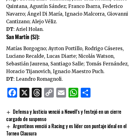
Quintana, Agustín Sández; Franco Ibarra, Federico
Navarro; Ángel Di María, Ignacio Malcorra, Giovanni
Cantizano; Alejo Véliz.
DT
: Ariel Holan.
San Martín (SJ):
Matías Borgogno; Ayrton Portillo, Rodrigo Cáseres,
Luciano Recalde, Lucas Diarte; Nicolás Watson,
Sebastián Jaurena, Santiago Salle; Tomás Fernández,
Horacio Tijanovich, Ignacio Maestro Puch.
DT
: Leandro Romagnoli.
Facebook
X
Threads
Copy
Email
WhatsApp
Comparti
Link
Defensa y Justicia venció a Newell’s y festejó en un cierre
cargado de suspenso
Argentinos venció a Racing y es líder con puntaje ideal en el
Torneo Clausura