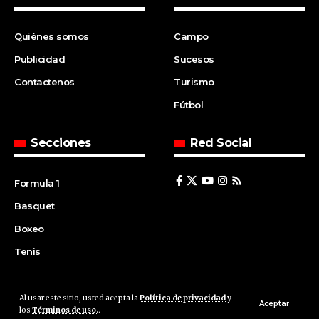
Quiénes somos
Campo
Publicidad
Sucesos
Contactenos
Turismo
Fútbol
Secciones
Red Social
Formula 1
Basquet
Boxeo
Tenis
Al usar este sitio, usted acepta la
Política de privacidad
y
© 2008 | Agencia Cfin.com.ar - Santa Fe - Argentina | All rights
Aceptar
los
Términos de uso.
.
reserved.