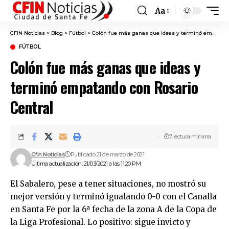
Aa
Font
Resizer
CFIN Noticias
>
Blog
>
Fútbol
>
Colón fue más ganas que ideas y terminó empatando con Rosario Central
FÚTBOL
Colón fue más ganas que ideas y
terminó empatando con Rosario
Central
7 lectura mínima
Cfin Noticias
Publicado 21 de marzo de 2021
Última actualización: 21/03/2021 a las 11:20 PM
El Sabalero, pese a tener situaciones, no mostró su
mejor versión y terminó igualando 0-0 con el Canalla
en Santa Fe por la 6ª fecha de la zona A de la Copa de
la Liga Profesional. Lo positivo: sigue invicto y