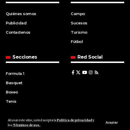
Quiénes somos
Campo
Publicidad
Sucesos
Contactenos
Turismo
Fútbol
Secciones
Red Social
Formula 1
Basquet
Boxeo
Tenis
Al usar este sitio, usted acepta la
Política de privacidad
y
© 2008 | Agencia Cfin.com.ar - Santa Fe - Argentina | All rights
Aceptar
los
Términos de uso.
.
reserved.