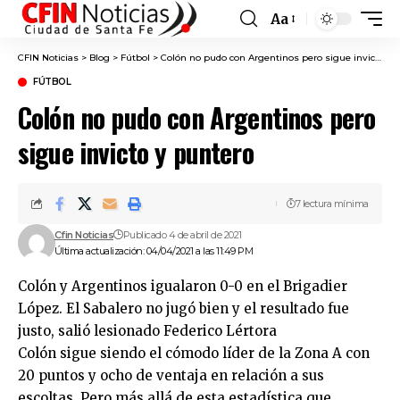
Aa
Font
Resizer
CFIN Noticias
>
Blog
>
Fútbol
>
Colón no pudo con Argentinos pero sigue invicto y puntero
FÚTBOL
Colón no pudo con Argentinos pero
sigue invicto y puntero
7 lectura mínima
Cfin Noticias
Publicado 4 de abril de 2021
Última actualización: 04/04/2021 a las 11:49 PM
Colón y Argentinos igualaron 0-0 en el Brigadier
López. El Sabalero no jugó bien y el resultado fue
justo, salió lesionado Federico Lértora
Colón sigue siendo el cómodo líder de la Zona A con
20 puntos y ocho de ventaja en relación a sus
escoltas. Pero más allá de esta estadística que