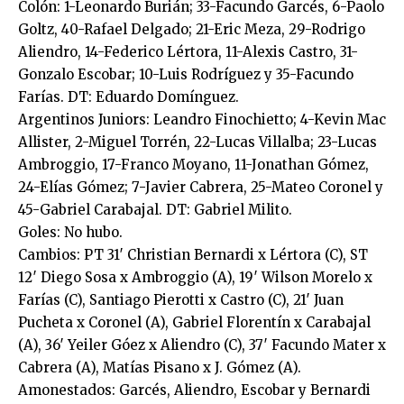
Colón: 1-Leonardo Burián; 33-Facundo Garcés, 6-Paolo
Goltz, 40-Rafael Delgado; 21-Eric Meza, 29-Rodrigo
Aliendro, 14-Federico Lértora, 11-Alexis Castro, 31-
Gonzalo Escobar; 10-Luis Rodríguez y 35-Facundo
Farías. DT: Eduardo Domínguez.
Argentinos Juniors: Leandro Finochietto; 4-Kevin Mac
Allister, 2-Miguel Torrén, 22-Lucas Villalba; 23-Lucas
Ambroggio, 17-Franco Moyano, 11-Jonathan Gómez,
24-Elías Gómez; 7-Javier Cabrera, 25-Mateo Coronel y
45-Gabriel Carabajal. DT: Gabriel Milito.
Goles: No hubo.
Cambios: PT 31′ Christian Bernardi x Lértora (C), ST
12′ Diego Sosa x Ambroggio (A), 19′ Wilson Morelo x
Farías (C), Santiago Pierotti x Castro (C), 21′ Juan
Pucheta x Coronel (A), Gabriel Florentín x Carabajal
(A), 36′ Yeiler Góez x Aliendro (C), 37′ Facundo Mater x
Cabrera (A), Matías Pisano x J. Gómez (A).
Amonestados: Garcés, Aliendro, Escobar y Bernardi