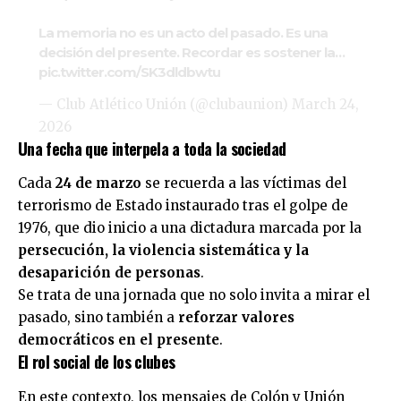
La memoria no es un acto del pasado. Es una
decisión del presente. Recordar es sostener la…
pic.twitter.com/SK3dldbwtu
— Club Atlético Unión (@clubaunion)
March 24,
2026
Una fecha que interpela a toda la sociedad
Cada
24 de marzo
se recuerda a las víctimas del
terrorismo de Estado instaurado tras el golpe de
1976, que dio inicio a una dictadura marcada por la
persecución, la violencia sistemática y la
desaparición de personas
.
Se trata de una jornada que no solo invita a mirar el
pasado, sino también a
reforzar valores
democráticos en el presente
.
El rol social de los clubes
En este contexto, los mensajes de Colón y Unión