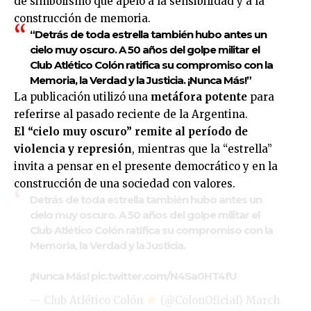
de simbolismo que apeló a la sensibilidad y a la
construcción de memoria.
“Detrás de toda estrella también hubo antes un
cielo muy oscuro. A 50 años del golpe militar el
Club Atlético Colón ratifica su compromiso con la
Memoria, la Verdad y la Justicia. ¡Nunca Más!”
La publicación utilizó una
metáfora potente
para
referirse al pasado reciente de la Argentina.
El “cielo muy oscuro” remite al período de
violencia y represión
, mientras que la “estrella”
invita a pensar en el presente democrático y en la
construcción de una sociedad con valores.
Detrás de toda estrella también hubo antes un
cielo muy oscuro. A 50 años del golpe militar el
Club Atlético Colón ratifica su compromiso con la
Memoria, la Verdad y la Justicia.
¡Nunca Más!
pic.twitter.com/N4Sa0HT4fU
— Club Atlético Colón
(@ColonOficial)
March