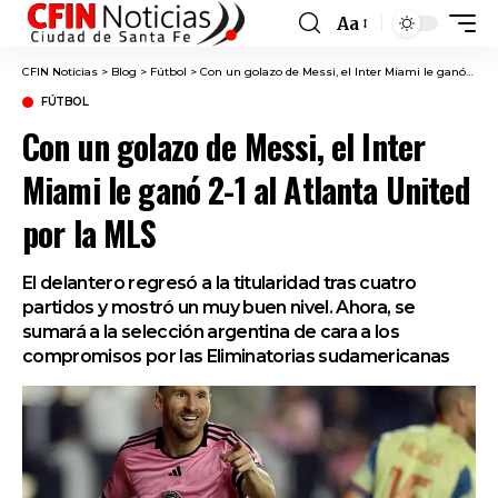
Aa
Font
Resizer
CFIN Noticias
>
Blog
>
Fútbol
>
Con un golazo de Messi, el Inter Miami le ganó 2-1 al Atlanta United por la MLS
FÚTBOL
Con un golazo de Messi, el Inter
Miami le ganó 2-1 al Atlanta United
por la MLS
El delantero regresó a la titularidad tras cuatro
partidos y mostró un muy buen nivel. Ahora, se
sumará a la selección argentina de cara a los
compromisos por las Eliminatorias sudamericanas