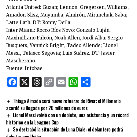
Atlanta United: Guzan; Lennon, Gregersen, Williams,
Amador; Slisz, Muyumba; Almirón, Miranchuk, Saba;
Latte Lath. DT: Ronny Deila.
Inter Miami: Rocco Ríos Novo; Gonzalo Luján,
Maximiliano Falcón, Noah Allen, Jordi Alba; Sergio
Busquets, Yannick Bright, Tadeo Allende; Lionel
Messi, Telasco Segovia; Luis Suárez. DT: Javier
Mascherano.
Fuente: Infobae
Facebook
X
Threads
Copy
Email
WhatsApp
Comparti
Link
Thiago Almada será nuevo refuerzo de River: el Millonario
acordó su llegada por 20 millones de euros
Lionel Messi volvió con un doblete, una asistencia y un récord
histórico en la Leagues Cup
Se destrabó la situación de Luna Diale: el delantero podrá
debutar con Unión