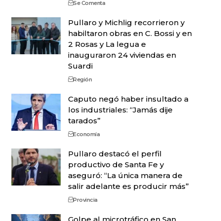
Se Comenta
Pullaro y Michlig recorrieron y
habiltaron obras en C. Bossi y en
2 Rosas y La legua e
inauguraron 24 viviendas en
Suardi
Región
Caputo negó haber insultado a
los industriales: “Jamás dije
tarados”
Economía
Pullaro destacó el perfil
productivo de Santa Fe y
aseguró: “La única manera de
salir adelante es producir más”
Provincia
Golpe al microtráfico en San