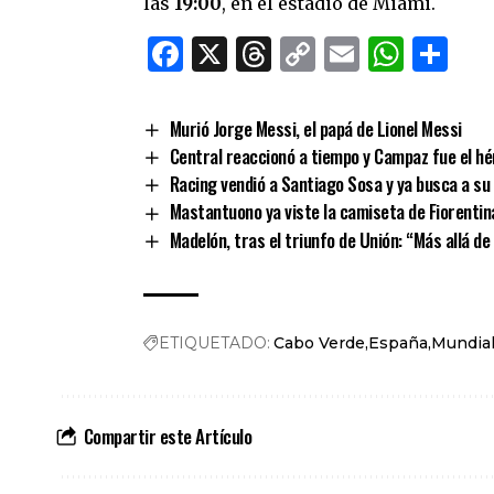
las
19:00
, en el estadio de Miami.
Facebook
X
Threads
Copy
Email
What
Co
Link
Murió Jorge Messi, el papá de Lionel Messi
Central reaccionó a tiempo y Campaz fue el hér
Racing vendió a Santiago Sosa y ya busca a s
Mastantuono ya viste la camiseta de Fiorentin
Madelón, tras el triunfo de Unión: “Más allá d
ETIQUETADO:
Cabo Verde
España
Mundia
Compartir este Artículo