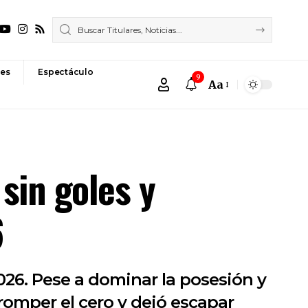
es
Espectáculo
9
Aa
Font
Resizer
sin goles y
6
026. Pese a dominar la posesión y
romper el cero y dejó escapar