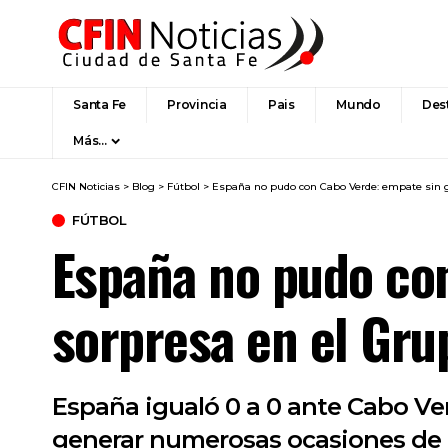
Santa Fe
Provincia
Pais
Mundo
Des
Más…
CFIN Noticias
>
Blog
>
Fútbol
>
España no pudo con Cabo Verde: empate sin g
FÚTBOL
España no pudo con
sorpresa en el Gru
España igualó 0 a 0 ante Cabo Ver
generar numerosas ocasiones de g