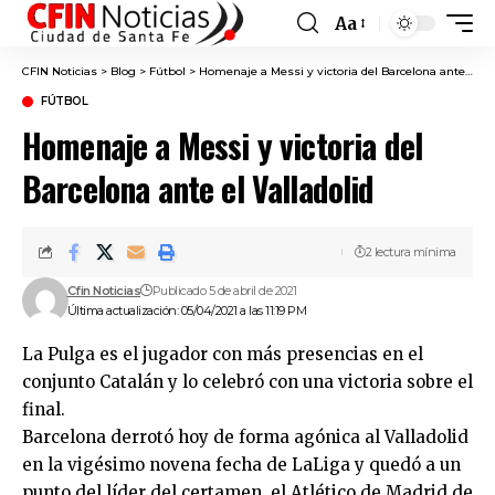
Aa
Font
Resizer
CFIN Noticias
>
Blog
>
Fútbol
>
Homenaje a Messi y victoria del Barcelona ante el Valladolid
FÚTBOL
Homenaje a Messi y victoria del
Barcelona ante el Valladolid
2 lectura mínima
Cfin Noticias
Publicado 5 de abril de 2021
Última actualización: 05/04/2021 a las 11:19 PM
La Pulga es el jugador con más presencias en el
conjunto Catalán y lo celebró con una victoria sobre el
final.
Barcelona derrotó hoy de forma agónica al Valladolid
en la vigésimo novena fecha de LaLiga y quedó a un
punto del líder del certamen, el Atlético de Madrid de