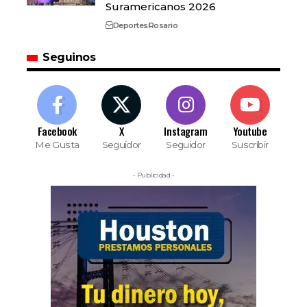
Suramericanos 2026
Deportes
Rosario
Seguinos
Facebook
X
Instagram
Youtube
Me Gusta
Seguidor
Seguidor
Suscribir
- Publicidad -