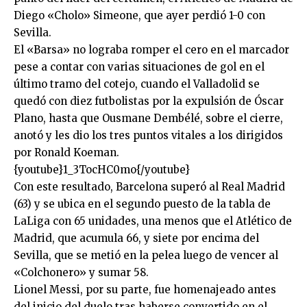
Diego «Cholo» Simeone, que ayer perdió 1-0 con
Sevilla.
El «Barsa» no lograba romper el cero en el marcador
pese a contar con varias situaciones de gol en el
último tramo del cotejo, cuando el Valladolid se
quedó con diez futbolistas por la expulsión de Óscar
Plano, hasta que Ousmane Dembélé, sobre el cierre,
anotó y les dio los tres puntos vitales a los dirigidos
por Ronald Koeman.
{youtube}1_3TocHC0mo{/youtube}
Con este resultado, Barcelona superó al Real Madrid
(63) y se ubica en el segundo puesto de la tabla de
LaLiga con 65 unidades, una menos que el Atlético de
Madrid, que acumula 66, y siete por encima del
Sevilla, que se metió en la pelea luego de vencer al
«Colchonero» y sumar 58.
Lionel Messi, por su parte, fue homenajeado antes
del inicio del duelo tras haberse convertido en el