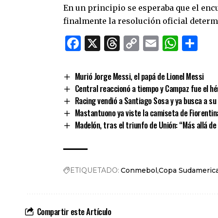
En un principio se esperaba que el enc
finalmente la resolución oficial deter
Facebook
X
Threads
Copy
Email
What
Co
Link
Murió Jorge Messi, el papá de Lionel Messi
Central reaccionó a tiempo y Campaz fue el hér
Racing vendió a Santiago Sosa y ya busca a s
Mastantuono ya viste la camiseta de Fiorentin
Madelón, tras el triunfo de Unión: “Más allá d
ETIQUETADO:
Conmebol
Copa Sudameric
Compartir este Artículo