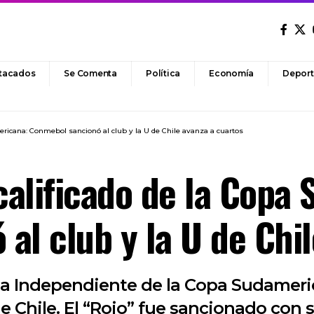
tacados
Se Comenta
Política
Economía
Deport
ericana: Conmebol sancionó al club y la U de Chile avanza a cuartos
alificado de la Copa
al club y la U de Chil
 a Independiente de la Copa Sudameric
e Chile. El “Rojo” fue sancionado con s