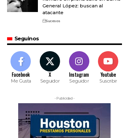
General López: buscan al
atacante
Sucesos
Seguinos
Facebook
X
Instagram
Youtube
Me Gusta
Seguidor
Seguidor
Suscribir
- Publicidad -