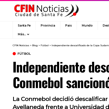
Santa Fe
Provincia
Pais
Mundo
Des
Más…
CFIN Noticias
>
Blog
>
Fútbol
>
Independiente descalificado de la Copa Sudam
FÚTBOL
Independiente desc
Conmebol sancionó 
La Conmebol decidió descalificar
Avellaneda frente a Universidad d