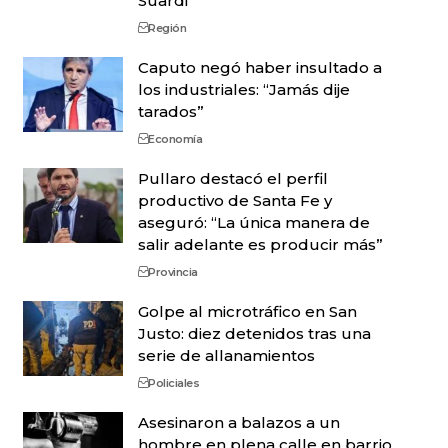
Suardi
Región
Caputo negó haber insultado a
los industriales: “Jamás dije
tarados”
Economía
Pullaro destacó el perfil
productivo de Santa Fe y
aseguró: “La única manera de
salir adelante es producir más”
Provincia
Golpe al microtráfico en San
Justo: diez detenidos tras una
serie de allanamientos
Policiales
Asesinaron a balazos a un
hombre en plena calle en barrio