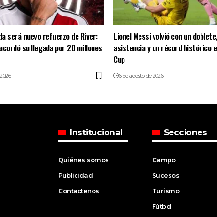
a será nuevo refuerzo de River:
Lionel Messi volvió con un doblete
 acordó su llegada por 20 millones
asistencia y un récord histórico 
Cup
 2026
6 de agosto de 2026
Institucional
Secciones
Quiénes somos
Campo
Publicidad
Sucesos
Contactenos
Turismo
Fútbol