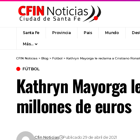
Santa Fe
Provincia
Pais
Mundo
Des
Más…
CFIN Noticias
>
Blog
>
Fútbol
>
Kathryn Mayorga le reclama a Cristiano Ronal
FÚTBOL
Kathryn Mayorga le
millones de euros
Cfin Noticias
Publicado 29 de abril de 2021