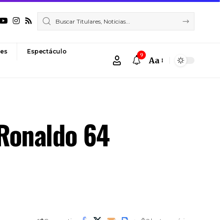
es
Espectáculo
9
Aa
Font
Resizer
 Ronaldo 64