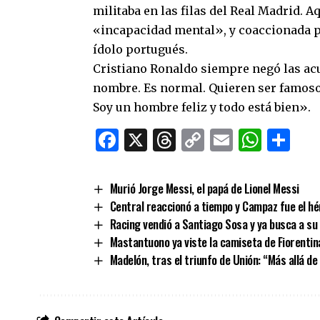
militaba en las filas del Real Madrid. A
«incapacidad mental», y coaccionada po
ídolo portugués.
Cristiano Ronaldo siempre negó las a
nombre. Es normal. Quieren ser famosos
Soy un hombre feliz y todo está bien».
Facebook
X
Threads
Copy
Email
What
Co
Link
Murió Jorge Messi, el papá de Lionel Messi
Central reaccionó a tiempo y Campaz fue el hér
Racing vendió a Santiago Sosa y ya busca a s
Mastantuono ya viste la camiseta de Fiorentin
Madelón, tras el triunfo de Unión: “Más allá d