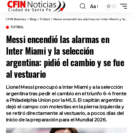
Aa
Font
Resizer
CFIN Noticias
>
Blog
>
Fútbol
>
Messi encendió las alarmas en Inter Miami y la selección argentina: pidió el cambio y se fue al vestuario
FÚTBOL
Messi encendió las alarmas en
Inter Miami y la selección
argentina: pidió el cambio y se fue
al vestuario
Lionel Messi preocupó a Inter Miami y a la selección
argentina tras pedir el cambio en el triunfo 6-4 frente
a Philadelphia Union por la MLS. El capitán argentino
dejó el campo con molestias en la pierna izquierda y
se retiró directamente al vestuario, a pocos días del
inicio de la preparación para el Mundial 2026.