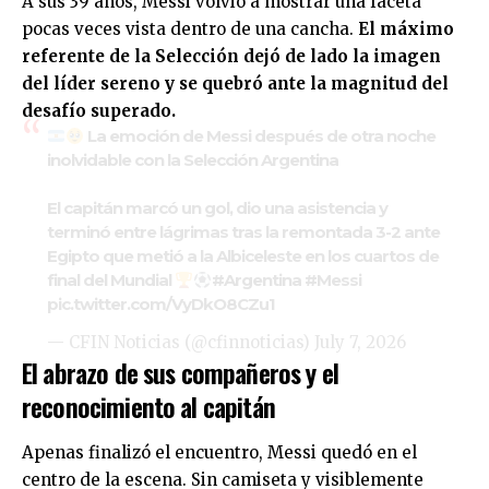
A sus 39 años, Messi volvió a mostrar una faceta
pocas veces vista dentro de una cancha.
El máximo
referente de la Selección dejó de lado la imagen
del líder sereno y se quebró ante la magnitud del
desafío superado.
La emoción de Messi después de otra noche
inolvidable con la Selección Argentina
El capitán marcó un gol, dio una asistencia y
terminó entre lágrimas tras la remontada 3-2 ante
Egipto que metió a la Albiceleste en los cuartos de
final del Mundial
#Argentina
#Messi
pic.twitter.com/VyDkO8CZu1
— CFIN Noticias (@cfinnoticias)
July 7, 2026
El abrazo de sus compañeros y el
reconocimiento al capitán
Apenas finalizó el encuentro, Messi quedó en el
centro de la escena. Sin camiseta y visiblemente