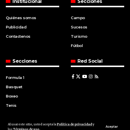
Institucional
Secciones
Quiénes somos
Campo
Publicidad
Sucesos
Contactenos
Turismo
Fútbol
Secciones
Red Social
Formula 1
Basquet
Boxeo
Tenis
Al usar este sitio, usted acepta la
Política de privacidad
y
© 2008 | Agencia Cfin.com.ar - Santa Fe - Argentina | All rights
Aceptar
los
Términos de uso.
.