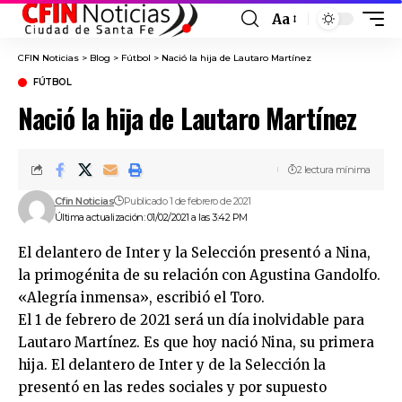
Aa
Font
Resizer
CFIN Noticias
>
Blog
>
Fútbol
>
Nació la hija de Lautaro Martínez
FÚTBOL
Nació la hija de Lautaro Martínez
2 lectura mínima
Cfin Noticias
Publicado 1 de febrero de 2021
Última actualización: 01/02/2021 a las 3:42 PM
El delantero de Inter y la Selección presentó a Nina,
la primogénita de su relación con Agustina Gandolfo.
«Alegría inmensa», escribió el Toro.
El 1 de febrero de 2021 será un día inolvidable para
Lautaro Martínez. Es que hoy nació Nina, su primera
hija. El delantero de Inter y de la Selección la
presentó en las redes sociales y por supuesto