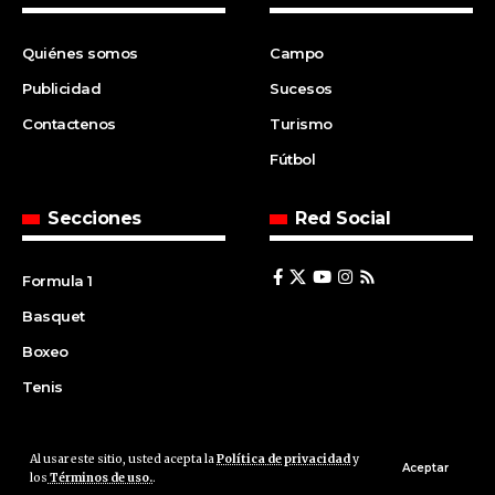
Quiénes somos
Campo
Publicidad
Sucesos
Contactenos
Turismo
Fútbol
Secciones
Red Social
Formula 1
Basquet
Boxeo
Tenis
Al usar este sitio, usted acepta la
Política de privacidad
y
© 2008 | Agencia Cfin.com.ar - Santa Fe - Argentina | All rights
Aceptar
los
Términos de uso.
.
reserved.