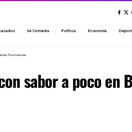
tacados
Se Comenta
Política
Economía
Deport
l ante Fluminense
con sabor a poco en B