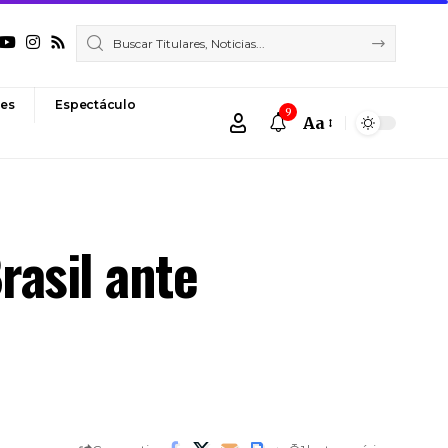
es
Espectáculo
9
Aa
Font
Resizer
rasil ante