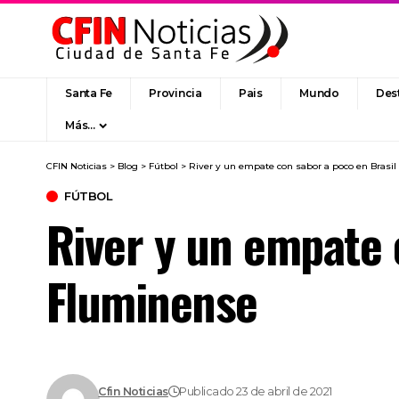
Santa Fe
Provincia
Pais
Mundo
Des
Más…
CFIN Noticias
>
Blog
>
Fútbol
>
River y un empate con sabor a poco en Brasi
FÚTBOL
River y un empate 
Fluminense
Cfin Noticias
Publicado 23 de abril de 2021