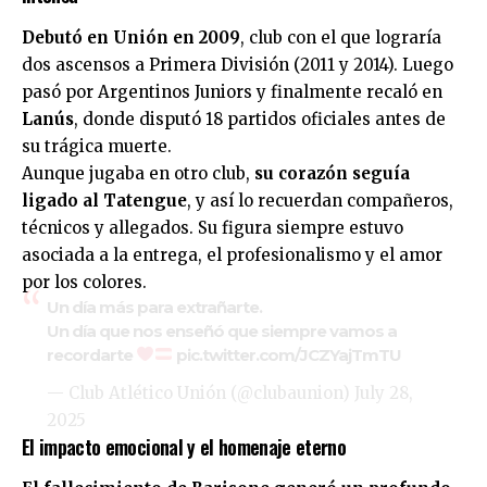
Debutó en Unión en 2009
, club con el que lograría
dos ascensos a Primera División (2011 y 2014). Luego
pasó por Argentinos Juniors y finalmente recaló en
Lanús
, donde disputó 18 partidos oficiales antes de
su trágica muerte.
Aunque jugaba en otro club,
su corazón seguía
ligado al Tatengue
, y así lo recuerdan compañeros,
técnicos y allegados. Su figura siempre estuvo
asociada a la entrega, el profesionalismo y el amor
por los colores.
Un día más para extrañarte.
Un día que nos enseñó que siempre vamos a
recordarte
pic.twitter.com/JCZYajTmTU
— Club Atlético Unión (@clubaunion)
July 28,
2025
El impacto emocional y el homenaje eterno