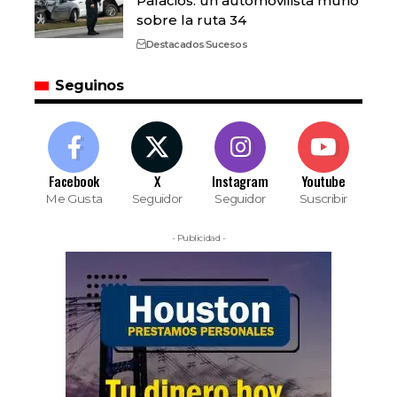
Palacios: un automovilista murió
sobre la ruta 34
Destacados
Sucesos
Seguinos
Facebook
X
Instagram
Youtube
Me Gusta
Seguidor
Seguidor
Suscribir
- Publicidad -