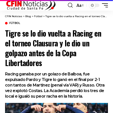
Aa
Font
Resizer
CFIN Noticias
>
Blog
>
Fútbol
>
Tigre se lo dio vuelta a Racing en el torneo Clausura y le dio un golpazo antes de la Copa Libertadores
FÚTBOL
Tigre se lo dio vuelta a Racing en
el torneo Clausura y le dio un
golpazo antes de la Copa
Libertadores
Racing ganaba por un golazo de Balboa, fue
expulsado Pardo y Tigre lo ganó en el final por 2-1
con tantos de Martínez (penal vía VAR) y Russo. Otra
vez explotó Costas. La Academia perdió los tres de
local e igualó su peor racha en la historia.