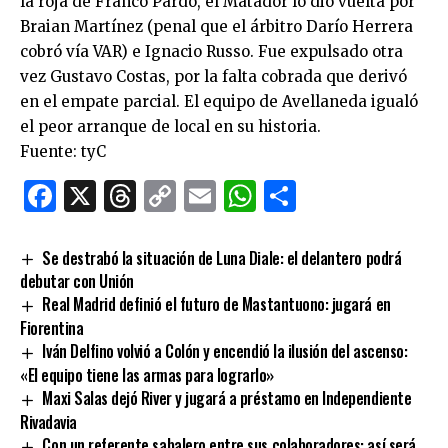
la roja de Franco Pardo, el Matador lo dio vuelta por
Braian Martínez (penal que el árbitro Darío Herrera
cobró vía VAR) e Ignacio Russo. Fue expulsado otra
vez Gustavo Costas, por la falta cobrada que derivó
en el empate parcial. El equipo de Avellaneda igualó
el peor arranque de local en su historia.
Fuente: tyC
Facebook
X
Threads
Copy
Email
WhatsApp
Comparti
Link
Se destrabó la situación de Luna Diale: el delantero podrá
debutar con Unión
Real Madrid definió el futuro de Mastantuono: jugará en
Fiorentina
Iván Delfino volvió a Colón y encendió la ilusión del ascenso:
«El equipo tiene las armas para lograrlo»
Maxi Salas dejó River y jugará a préstamo en Independiente
Rivadavia
Con un referente sabalero entre sus colaboradores: así será