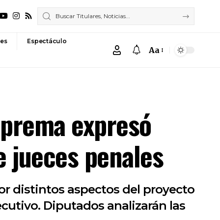
es
Espectáculo
Aa
Font
Resizer
Suprema expresó
e jueces penales
r distintos aspectos del proyecto
cutivo. Diputados analizarán las