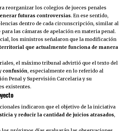
ra reorganizar los colegios de jueces penales
enerar futuras controversias
. En ese sentido,
encias dentro de cada circunscripción, similar al
e para las cámaras de apelación en materia penal.
icial, los ministros señalaron que la modificación
territorial que actualmente funciona de manera
ales, el máximo tribunal advirtió que el texto del
y confusión
, especialmente en lo referido al
ón Penal y Supervisión Carcelaria y su
es existentes.
oyecto
onales indicaron que el objetivo de la iniciativa
ticia y reducir la cantidad de juicios atrasados
,
e los próximos días evaluarán las observaciones