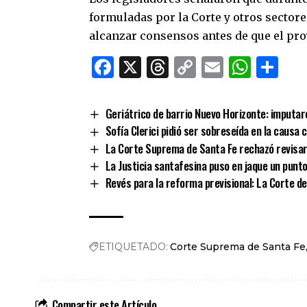
formuladas por la Corte y otros sectore
alcanzar consensos antes de que el proy
Facebook
X
Threads
Copy
Email
What
Co
Link
Geriátrico de barrio Nuevo Horizonte: imputaro
Sofía Clerici pidió ser sobreseída en la causa
La Corte Suprema de Santa Fe rechazó revisar l
La Justicia santafesina puso en jaque un punto 
Revés para la reforma previsional: La Corte de 
ETIQUETADO:
Corte Suprema de Santa Fe
Compartir este Artículo