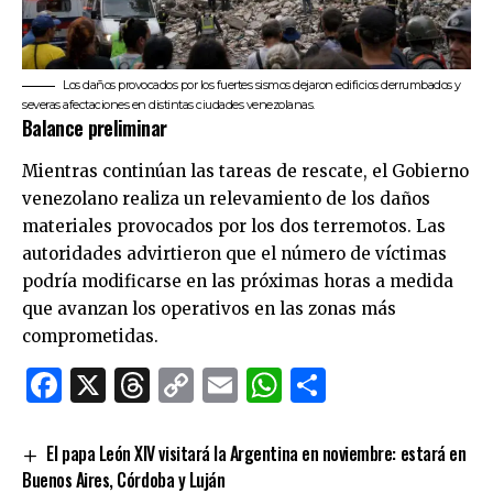
Los daños provocados por los fuertes sismos dejaron edificios derrumbados y
severas afectaciones en distintas ciudades venezolanas.
Balance preliminar
Mientras continúan las tareas de rescate, el Gobierno
venezolano realiza un relevamiento de los daños
materiales provocados por los dos terremotos. Las
autoridades advirtieron que el número de víctimas
podría modificarse en las próximas horas a medida
que avanzan los operativos en las zonas más
comprometidas.
Facebook
X
Threads
Copy
Email
WhatsApp
Comparti
Link
El papa León XIV visitará la Argentina en noviembre: estará en
Buenos Aires, Córdoba y Luján