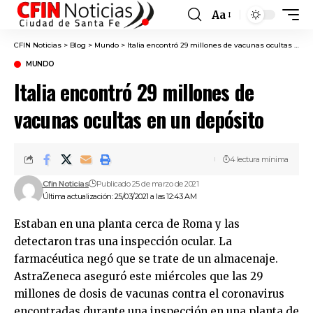
Aa
Font
Resizer
CFIN Noticias
>
Blog
>
Mundo
>
Italia encontró 29 millones de vacunas ocultas en un depósito
MUNDO
Italia encontró 29 millones de
vacunas ocultas en un depósito
4 lectura mínima
Cfin Noticias
Publicado 25 de marzo de 2021
Última actualización: 25/03/2021 a las 12:43 AM
Estaban en una planta cerca de Roma y las
detectaron tras una inspección ocular. La
farmacéutica negó que se trate de un almacenaje.
AstraZeneca aseguró este miércoles que las 29
millones de dosis de vacunas contra el coronavirus
encontradas durante una inspección en una planta de