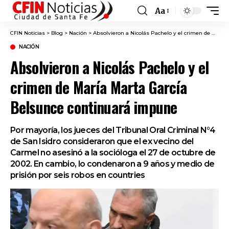
Aa
Font
Resizer
CFIN Noticias
>
Blog
>
Nación
>
Absolvieron a Nicolás Pachelo y el crimen de María Marta García Belsunce continuará impune
NACIÓN
Absolvieron a Nicolás Pachelo y el
crimen de María Marta García
Belsunce continuará impune
Por mayoría, los jueces del Tribunal Oral Criminal N°4
de San Isidro consideraron que el ex vecino del
Carmel no asesinó a la socióloga el 27 de octubre de
2002. En cambio, lo condenaron a 9 años y medio de
prisión por seis robos en countries