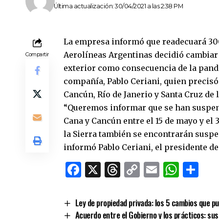
Última actualización: 30/04/2021 a las 2:38 PM
La empresa informó que readecuará 300 
Aerolíneas Argentinas decidió cambiar
Compartir
exterior como consecuencia de la pande
compañía, Pablo Ceriani, quien precisó
Cancún, Río de Janerio y Santa Cruz de l
“Queremos informar que se han suspen
Cana y Cancún entre el 15 de mayo y el 
la Sierra también se encontrarán suspen
informó Pablo Ceriani, el presidente de
Facebook
X
Threads
Copy
Email
What
Co
Link
Ley de propiedad privada: los 5 cambios que pu
Acuerdo entre el Gobierno y los prácticos: su