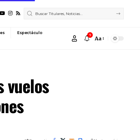
es
Espectáculo
9
Aa
Font
Resizer
s vuelos
ones