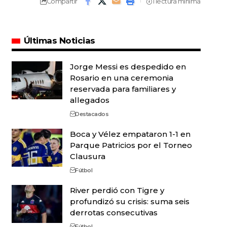
Compartir
1 lectura mínima
Últimas Noticias
Jorge Messi es despedido en
Rosario en una ceremonia
reservada para familiares y
allegados
Destacados
Boca y Vélez empataron 1-1 en
Parque Patricios por el Torneo
Clausura
Fútbol
River perdió con Tigre y
profundizó su crisis: suma seis
derrotas consecutivas
Fútbol