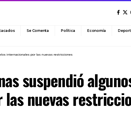
tacados
Se Comenta
Política
Economía
Deport
os internacionales por las nuevas restricciones
nas suspendió alguno
r las nuevas restricci