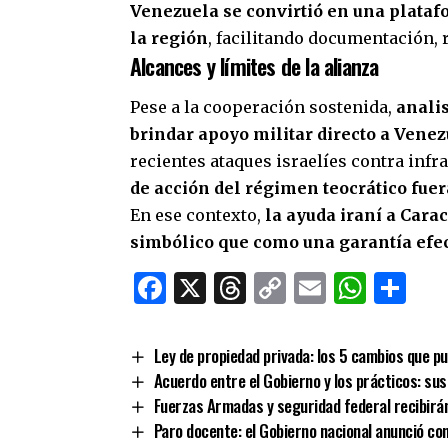
Venezuela
se convirtió en una plataf
la región
, facilitando documentación, r
Alcances y límites de la alianza
Pese a la cooperación sostenida,
analis
brindar apoyo militar directo a Venez
recientes ataques israelíes contra infr
de acción del régimen teocrático fue
En ese contexto,
la ayuda iraní a Cara
simbólico que como una garantía efec
Facebook
X
Threads
Copy
Email
What
Co
Link
Ley de propiedad privada: los 5 cambios que pu
Acuerdo entre el Gobierno y los prácticos: su
Fuerzas Armadas y seguridad federal recibirán
Paro docente: el Gobierno nacional anunció co