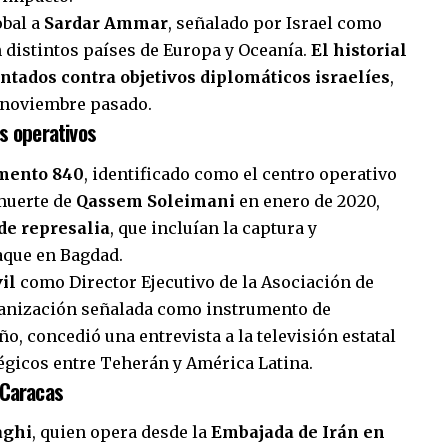
obal a
Sardar Ammar
, señalado por Israel como
 distintos países de Europa y Oceanía.
El historial
entados contra objetivos diplomáticos israelíes
,
 noviembre pasado.
s operativos
mento 840
, identificado como el centro operativo
 muerte de
Qassem Soleimani
en enero de 2020,
de represalia
, que incluían la captura y
aque en Bagdad.
il
como Director Ejecutivo de la Asociación de
ganización señalada como instrumento de
ño, concedió una entrevista a la televisión estatal
tégicos entre Teherán y América Latina.
 Caracas
aghi
, quien opera desde la
Embajada de Irán en