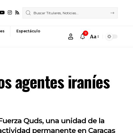
es
Espectáculo
9
Aa
Font
Resizer
os agentes iraníes
a Fuerza Quds, una unidad de la
 actividad permanente en Caracas