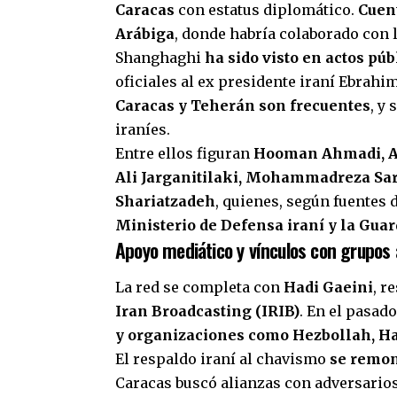
Caracas
con estatus diplomático.
Cuen
Arábiga
, donde habría colaborado con 
Shanghaghi
ha sido visto en actos pú
oficiales al ex presidente iraní Ebrahi
Caracas y Teherán son frecuentes
, y
iraníes.
Entre ellos figuran
Hooman Ahmadi, Ah
Ali Jarganitilaki, Mohammadreza S
Shariatzadeh
, quienes, según fuentes 
Ministerio de Defensa iraní y la Gua
Apoyo mediático y vínculos con grupos
La red se completa con
Hadi Gaeini
, r
Iran Broadcasting (IRIB)
. En el pasad
y organizaciones como Hezbollah, Ha
El respaldo iraní al chavismo
se remon
Caracas buscó alianzas con adversarios