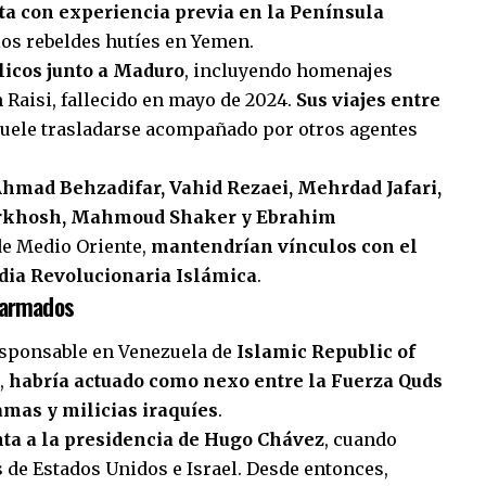
ta con experiencia previa en la Península
los rebeldes hutíes en Yemen.
blicos junto a Maduro
, incluyendo homenajes
m Raisi, fallecido en mayo de 2024.
Sus viajes entre
 suele trasladarse acompañado por otros agentes
mad Behzadifar, Vahid Rezaei, Mehrdad Jafari,
arkhosh, Mahmoud Shaker y Ebrahim
de Medio Oriente,
mantendrían vínculos con el
rdia Revolucionaria Islámica
.
 armados
esponsable en
Venezuela
de
Islamic Republic of
o,
habría actuado como nexo entre la Fuerza Quds
mas y milicias iraquíes
.
ta a la presidencia de Hugo Chávez
, cuando
 de Estados Unidos e Israel. Desde entonces,