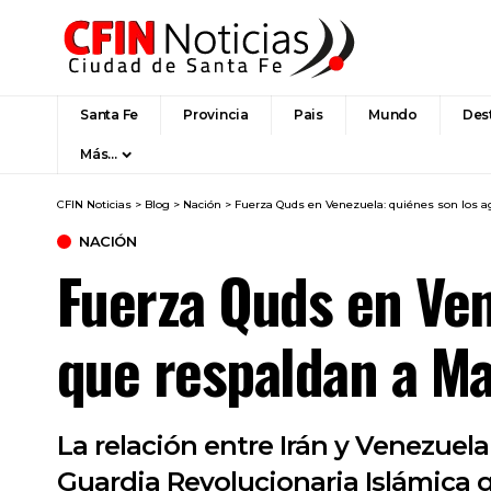
Santa Fe
Provincia
Pais
Mundo
Des
Más…
CFIN Noticias
>
Blog
>
Nación
>
Fuerza Quds en Venezuela: quiénes son los a
NACIÓN
Fuerza Quds en Ven
que respaldan a M
La relación entre Irán y Venezuel
Guardia Revolucionaria Islámica 