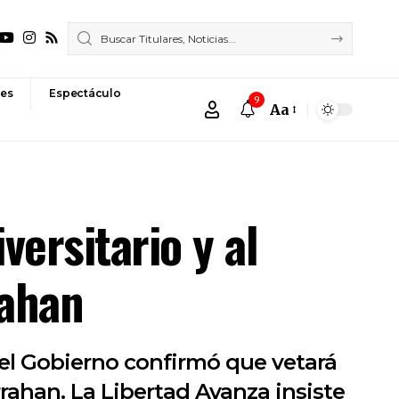
es
Espectáculo
9
Aa
Font
Resizer
versitario y al
rahan
 el Gobierno confirmó que vetará
rrahan. La Libertad Avanza insiste