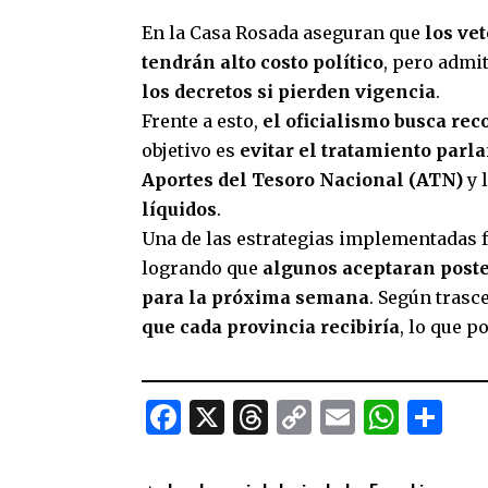
En la Casa Rosada aseguran que
los vet
tendrán alto costo político
, pero adm
los decretos si pierden vigencia
.
Frente a esto,
el oficialismo busca re
objetivo es
evitar el tratamiento parl
Aportes del Tesoro Nacional (ATN)
y 
líquidos
.
Una de las estrategias implementadas 
logrando que
algunos aceptaran poste
para la próxima semana
. Según trasc
que cada provincia recibiría
, lo que p
Facebook
X
Threads
Copy
Email
What
Co
Link