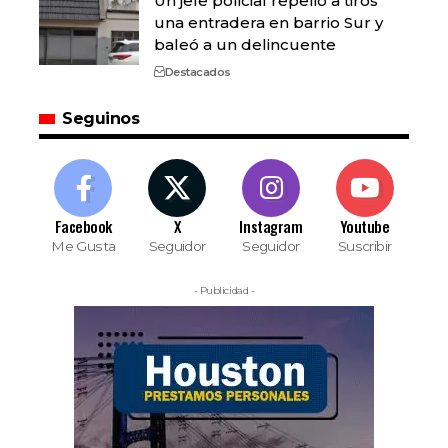
Un jefe policial repelió a tiros
una entradera en barrio Sur y
baleó a un delincuente
Destacados
Seguinos
Facebook
X
Instagram
Youtube
Me Gusta
Seguidor
Seguidor
Suscribir
- Publicidad -