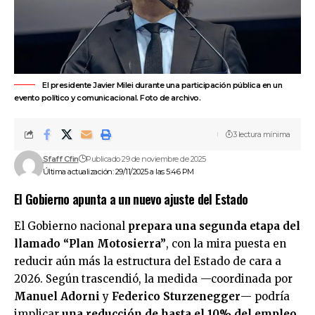
El presidente Javier Milei durante una participación pública en un
evento político y comunicacional. Foto de archivo.
3 lectura mínima
Sfaff Cfin
Publicado 29 de noviembre de 2025
Última actualización: 29/11/2025 a las 5:46 PM
El Gobierno apunta a un nuevo ajuste del Estado
El Gobierno nacional
prepara una segunda etapa del
llamado “Plan Motosierra”
, con la mira puesta en
reducir aún más la estructura del Estado de cara a
2026. Según trascendió, la medida —coordinada por
Manuel Adorni
y
Federico Sturzenegger
— podría
implicar
una reducción de hasta el 10% del empleo