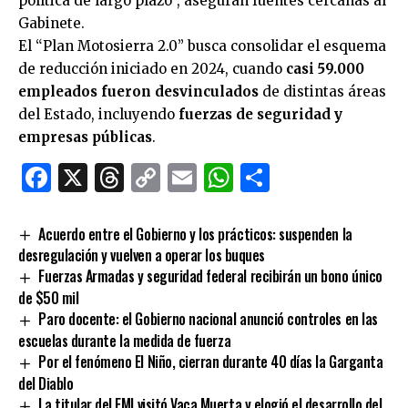
política de largo plazo”, aseguran fuentes cercanas al
Gabinete.
El “Plan Motosierra 2.0” busca consolidar el esquema
de reducción iniciado en 2024, cuando
casi 59.000
empleados fueron desvinculados
de distintas áreas
del Estado, incluyendo
fuerzas de seguridad y
empresas públicas
.
Facebook
X
Threads
Copy
Email
WhatsApp
Comparti
Link
Acuerdo entre el Gobierno y los prácticos: suspenden la
desregulación y vuelven a operar los buques
Fuerzas Armadas y seguridad federal recibirán un bono único
de $50 mil
Paro docente: el Gobierno nacional anunció controles en las
escuelas durante la medida de fuerza
Por el fenómeno El Niño, cierran durante 40 días la Garganta
del Diablo
La titular del FMI visitó Vaca Muerta y elogió el desarrollo del