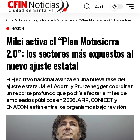
Aa
Font
Resizer
CFIN Noticias
>
Blog
>
Nación
>
Milei activa el “Plan Motosierra 2.0”: los sectores más expuestos al nuevo ajuste estatal
NACIÓN
Milei activa el “Plan Motosierra
2.0”: los sectores más expuestos al
nuevo ajuste estatal
El Ejecutivo nacional avanza en una nueva fase del
ajuste estatal. Milei, Adorni y Sturzenegger coordinan
un recorte profundo que podría afectar a miles de
empleados públicos en 2026. AFIP, CONICET y
ENACOM están entre los organismos bajo revisión.