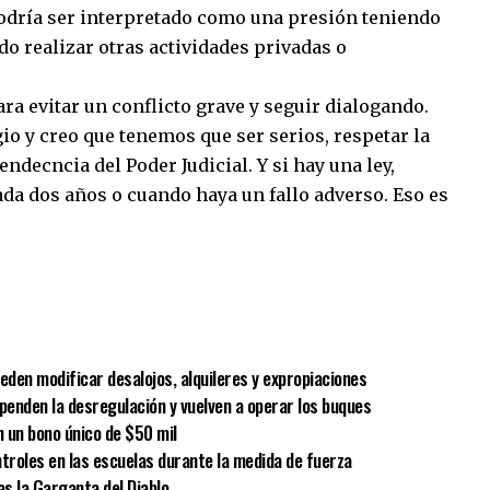
podría ser interpretado como una presión teniendo
do realizar otras actividades privadas o
ra evitar un conflicto grave y seguir dialogando.
io y creo que tenemos que ser serios, respetar la
endecncia del Poder Judicial. Y si hay una ley,
ada dos años o cuando haya un fallo adverso. Eso es
sApp
mpartir
eden modificar desalojos, alquileres y expropiaciones
spenden la desregulación y vuelven a operar los buques
 un bono único de $50 mil
ntroles en las escuelas durante la medida de fuerza
as la Garganta del Diablo