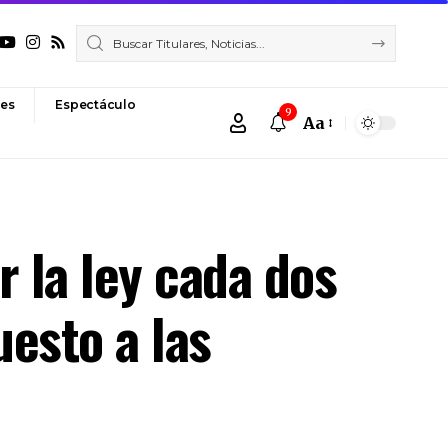
es
Espectáculo
9
Aa
Font
Resizer
 la ley cada dos
uesto a las