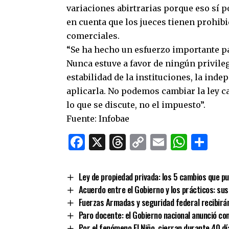
variaciones abirtrarias porque eso sí 
en cuenta que los jueces tienen prohibi
comerciales.
“Se ha hecho un esfuerzo importante pa
Nunca estuve a favor de ningún privileg
estabilidad de la instituciones, la indep
aplicarla. No podemos cambiar la ley c
lo que se discute, no el impuesto”.
Fuente: Infobae
Facebook
X
Threads
Copy
Email
What
Co
Link
Ley de propiedad privada: los 5 cambios que pu
Acuerdo entre el Gobierno y los prácticos: su
Fuerzas Armadas y seguridad federal recibirán
Paro docente: el Gobierno nacional anunció co
Por el fenómeno El Niño, cierran durante 40 dí