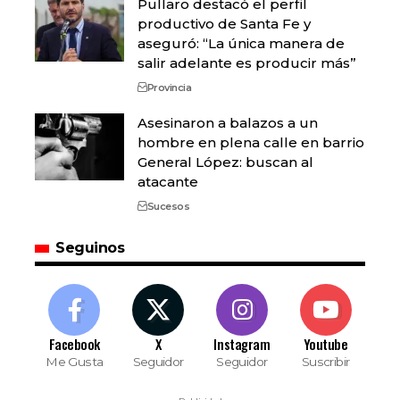
Pullaro destacó el perfil
productivo de Santa Fe y
aseguró: “La única manera de
salir adelante es producir más”
Provincia
Asesinaron a balazos a un
hombre en plena calle en barrio
General López: buscan al
atacante
Sucesos
Seguinos
Facebook
X
Instagram
Youtube
Me Gusta
Seguidor
Seguidor
Suscribir