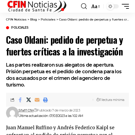
Aa
Font
Resizer
CFIN Noticias
>
Blog
>
Policiales
>
Caso Oldani: pedido de perpetua y fuertes críticas a la investigación
POLICIALES
Caso Oldani: pedido de perpetua y
fuertes críticas a la investigación
Las partes realizaron sus alegatos de apertura.
Prisión perpetua es el pedido de condena para los
dos acusados por el crimen del agenciero de
turismo.
11 lectura mínima
Sfaff Cfin
Publicado 7 de marzo de 2023
Última actualización: 07/03/2023 a las 1:02 AM
Juan Manuel Ruffino y Andrés Federico Kaipl se