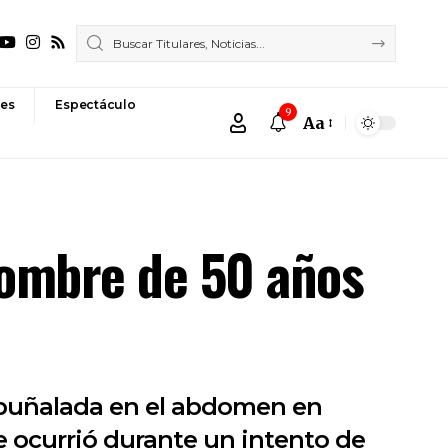
es
Espectáculo
9
Aa
Font
Resizer
 hombre de 50 años
na puñalada en el abdomen en
ue ocurrió durante un intento de