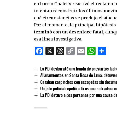
en barrio Chalet y reactivó el reclamo
intentan reconstruir los últimos movim
qué circunstancias se produjo el ataque
Por el momento, la principal hipótesis
terminó con un desenlace fatal
, aunq
esa línea investigativa.
Facebook
X
Threads
Copy
Email
What
Co
Link
La PDI desbarató una banda de presuntos lad
Allanamientos en Santa Rosa de Lima: detuvier
Cazaban carpinchos con escopetas sin docume
Un jefe policial repelió a tiros una entradera e
La PDI detuvo a dos personas por una causa de