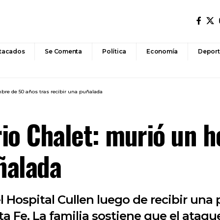
tacados
Se Comenta
Política
Economía
Deport
mbre de 50 años tras recibir una puñalada
rrio Chalet: murió un
ñalada
el Hospital Cullen luego de recibir u
ta Fe. La familia sostiene que el ataq