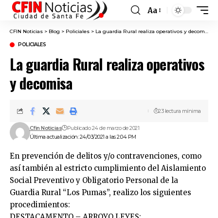
Aa
Font
Resizer
CFIN Noticias
>
Blog
>
Policiales
>
La guardia Rural realiza operativos y decomisa
POLICIALES
La guardia Rural realiza operativos
y decomisa
23 lectura mínima
Cfin Noticias
Publicado 24 de marzo de 2021
Última actualización: 24/03/2021 a las 2:04 PM
En prevención de delitos y/o contravenciones, como
así también al estricto cumplimiento del Aislamiento
Social Preventivo y Obligatorio Personal de la
Guardia Rural “Los Pumas”, realizo los siguientes
procedimientos:
DESTACAMENTO – ARROYO LEYES: