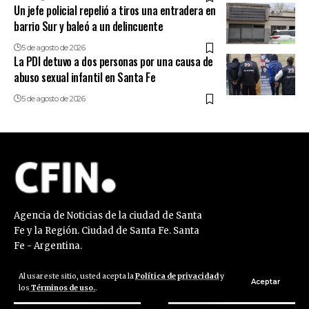
Un jefe policial repelió a tiros una entradera en
barrio Sur y baleó a un delincuente
5 de agosto de 2026
La PDI detuvo a dos personas por una causa de
abuso sexual infantil en Santa Fe
5 de agosto de 2026
Agencia de Noticias de la ciudad de Santa
Fe y la Región. Ciudad de Santa Fe. Santa
Fe - Argentina.
Al usar este sitio, usted acepta la
Política de privacidad
y
Aceptar
los
Términos de uso.
.
Institucional
Secciones