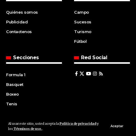
Quiénes somos
Campo
Publicidad
Sucesos
Contactenos
Turismo
Fútbol
Secciones
Red Social
Formula 1
Basquet
Boxeo
Tenis
Al usar este sitio, usted acepta la
Política de privacidad
y
© 2008 | Agencia Cfin.com.ar - Santa Fe - Argentina | All rights
Aceptar
los
Términos de uso.
.
reserved.