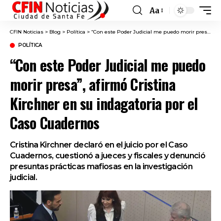
Aa
Font
Resizer
CFIN Noticias
>
Blog
>
Política
>
“Con este Poder Judicial me puedo morir presa”, afirmó Cristina Kirchner en su indagatoria por el Caso Cuadernos
POLÍTICA
“Con este Poder Judicial me puedo
morir presa”, afirmó Cristina
Kirchner en su indagatoria por el
Caso Cuadernos
Cristina Kirchner declaró en el juicio por el Caso
Cuadernos, cuestionó a jueces y fiscales y denunció
presuntas prácticas mafiosas en la investigación
judicial.