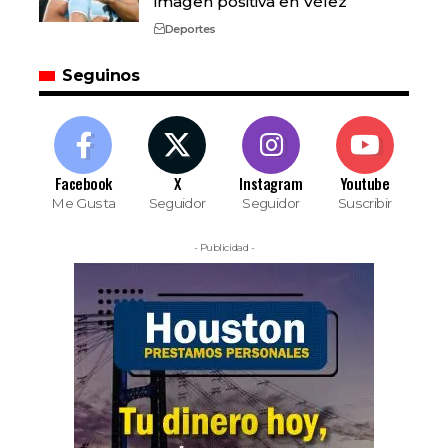
imagen positiva en Vélez
Deportes
Seguinos
Facebook
X
Instagram
Youtube
Me Gusta
Seguidor
Seguidor
Suscribir
- Publicidad -