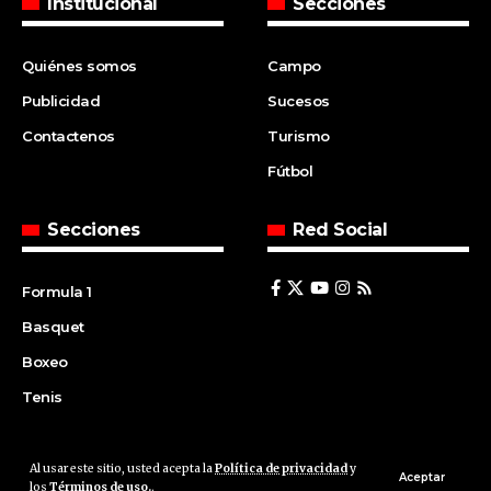
Institucional
Secciones
Quiénes somos
Campo
Publicidad
Sucesos
Contactenos
Turismo
Fútbol
Secciones
Red Social
Formula 1
Basquet
Boxeo
Tenis
Al usar este sitio, usted acepta la
Política de privacidad
y
© 2008 | Agencia Cfin.com.ar - Santa Fe - Argentina | All rights
Aceptar
los
Términos de uso.
.