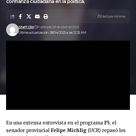
confianza ciudadana en la política.
5 lectura mínima
Sfaff Cfin
Publicado 28 de abril de 2025
Última actualización: 28/04/2025 a las 12:32 AM
En una extensa entrevista en el programa
F5
, el
senador provincial
Felipe Michlig
(UCR) repasó los