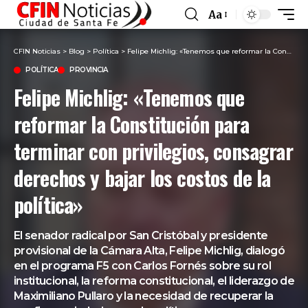
Aa
Font
Resizer
CFIN Noticias
>
Blog
>
Política
>
Felipe Michlig: «Tenemos que reformar la Constitución para terminar con privilegios, consagrar derechos y bajar los costos de la política»
POLÍTICA
PROVINCIA
Felipe Michlig: «Tenemos que
reformar la Constitución para
terminar con privilegios, consagrar
derechos y bajar los costos de la
política»
El senador radical por San Cristóbal y presidente
provisional de la Cámara Alta, Felipe Michlig, dialogó
en el programa F5 con Carlos Fornés sobre su rol
institucional, la reforma constitucional, el liderazgo de
Maximiliano Pullaro y la necesidad de recuperar la